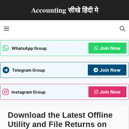
Skip
Accounting सीखे हिंदी मे
to
content
Menu
Join Now
WhatsApp Group
Join Now
Telegram Group
Join Now
Instagram Group
Download the Latest Offline
Utility and File Returns on