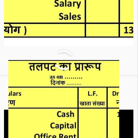
Tally Prime की 10 Important
Shortcut Key सीखे।