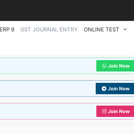
ERP 9
GST JOURNAL ENTRY
ONLINE TEST
Join Now
Join Now
Join Now