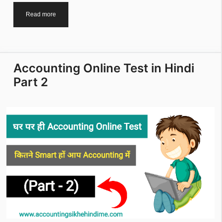
100
Read more
Accounting
Questions
and
Answers
Accounting Online Test in Hindi
for
Exams
Part 2
in
Hindi
2023