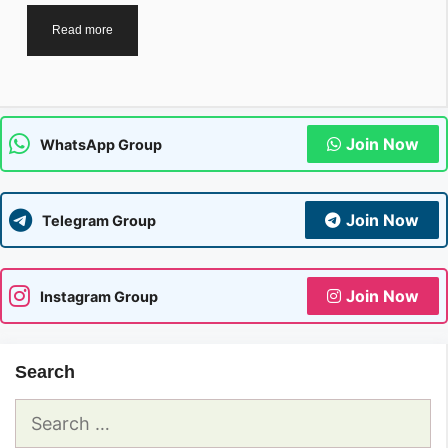
Accounting
Read more
Online
Test
in
Hindi
2024
Join Now
WhatsApp Group
Join Now
Telegram Group
Join Now
Instagram Group
Search
Search
for: