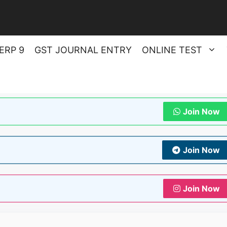
ERP 9
GST JOURNAL ENTRY
ONLINE TEST
Join Now
Join Now
Join Now