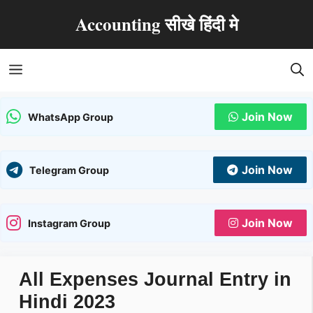
Skip
Accounting सीखे हिंदी मे
to
content
Menu
Join Now
WhatsApp Group
Join Now
Telegram Group
Join Now
Instagram Group
All Expenses Journal Entry in
Hindi 2023