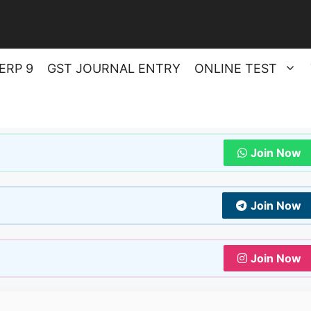
ERP 9
GST JOURNAL ENTRY
ONLINE TEST
Join Now
Join Now
Join Now