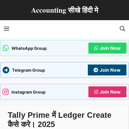
Skip
Accounting सीखे हिंदी मे
to
content
Menu
Join Now
WhatsApp Group
Join Now
Telegram Group
Join Now
Instagram Group
Tally Prime में Ledger Create
कैसे करे। 2025