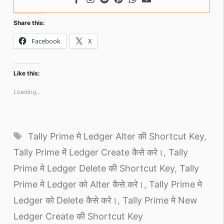
Share this:
Facebook
X
Like this:
Loading...
Tags
Tally Prime मे Ledger Alter की Shortcut Key
,
Tally Prime में Ledger Create कैसे करे।
,
Tally
Prime मे Ledger Delete की Shortcut Key
,
Tally
Prime मे Ledger को Alter कैसे करे।
,
Tally Prime मे
Ledger को Delete कैसे करे।
,
Tally Prime मे New
Ledger Create की Shortcut Key