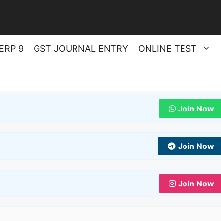
ERP 9
GST JOURNAL ENTRY
ONLINE TEST
Join Now
Join Now
Join Now