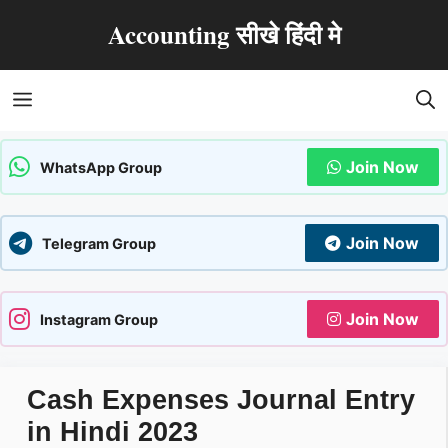
Skip
Accounting सीखे हिंदी मे
to
content
Menu
Join Now
WhatsApp Group
Join Now
Telegram Group
Join Now
Instagram Group
Cash Expenses Journal Entry
in Hindi 2023