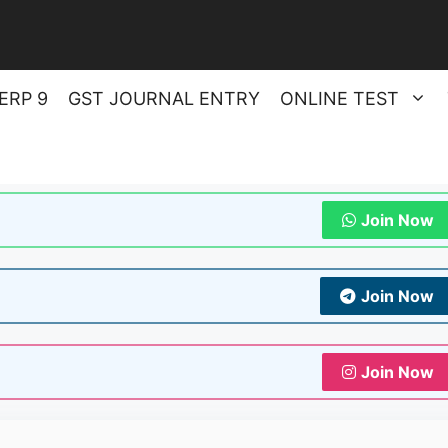
ERP 9
GST JOURNAL ENTRY
ONLINE TEST
Join Now
Join Now
Join Now