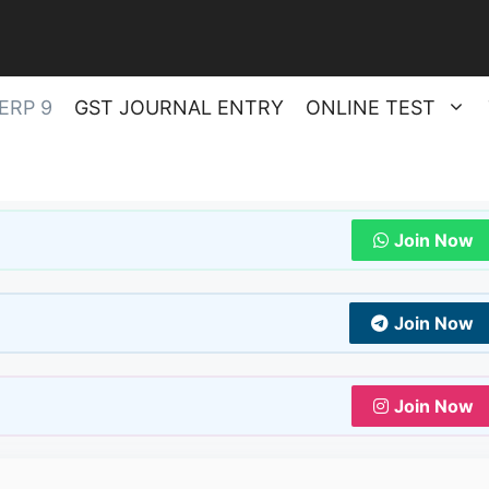
ERP 9
GST JOURNAL ENTRY
ONLINE TEST
Join Now
Join Now
Join Now