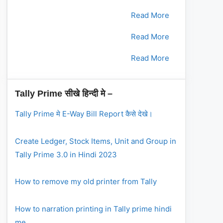
2.
भाग - 2
Read More
3.
भाग - 3
Read More
4.
भाग - 4
Read More
Tally Prime सीखे हिन्दी मे –
Tally Prime मे E-Way Bill Report कैसे देखे।
Create Ledger, Stock Items, Unit and Group in
Tally Prime 3.0 in Hindi 2023
How to remove my old printer from Tally
How to narration printing in Tally prime hindi
me