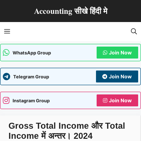
Skip
Accounting सीखे हिंदी मे
to
content
Menu
Join Now
WhatsApp Group
Join Now
Telegram Group
Join Now
Instagram Group
Gross Total Income और Total
Income में अन्तर। 2024