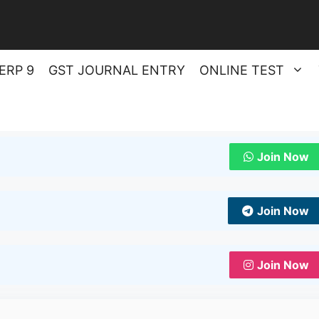
ERP 9
GST JOURNAL ENTRY
ONLINE TEST
Join Now
Join Now
Join Now