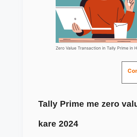
Zero Value Transaction in Tally Prime in H
Con
Tally Prime me zero valu
kare 2024