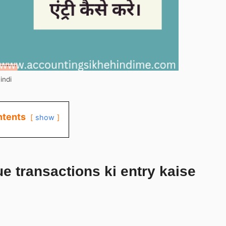
indi
tents
show
e transactions ki entry kaise