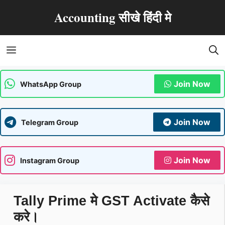
Skip
Accounting सीखे हिंदी मे
to
content
Menu
Join Now
WhatsApp Group
Join Now
Telegram Group
Join Now
Instagram Group
Tally Prime मे GST Activate कैसे
करे।