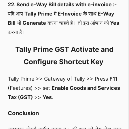
22. Send e-Way Bill details with e-invoice :-
यदि आप
Tally Prime
मे
E-Invoice
के साथ
E-Way
Bill
भी
Generate
करना चाहते है। तो इस ऑप्शन को
Yes
करना है।
Tally Prime GST Activate and
Configure Shortcut Key
Tally Prime >> Gateway of Tally >> Press
F11
(Features) >> set
Enable Goods and Services
Tax (GST)
>>
Yes
.
Conclusion