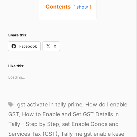
Contents
show
Share this:
Facebook
X
Like this:
Loading...
Tags
gst activate in tally prime
,
How do I enable
GST
,
How to Enable and Set GST Details in
Tally - Step by Step
,
set Enable Goods and
Services Tax (GST)
,
Tally me gst enable kese