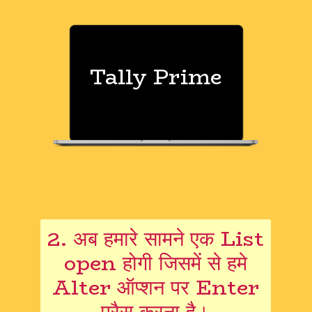
Tally Prime
2. अब हमारे सामने एक List
open होगी जिसमें से हमे
Alter ऑप्शन पर Enter
प्रैस करना है।